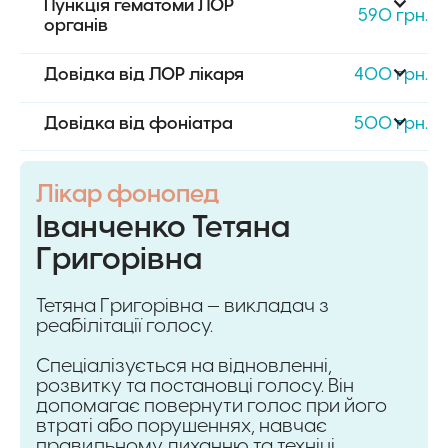
Пункція гематоми ЛОР 
590 грн.
органів
Довідка від ЛОР лікаря
400 грн.
Довідка від фоніатра
500 грн.
Лікар фонопед
Іванченко Тетяна
Григорівна
Тетяна Григорівна — викладач з
реабілітації голосу.
Спеціалізується на відновленні,
розвитку та постановці голосу. Він
допомагає повернути голос при його
втраті або порушеннях, навчає
правильному диханню та техніці