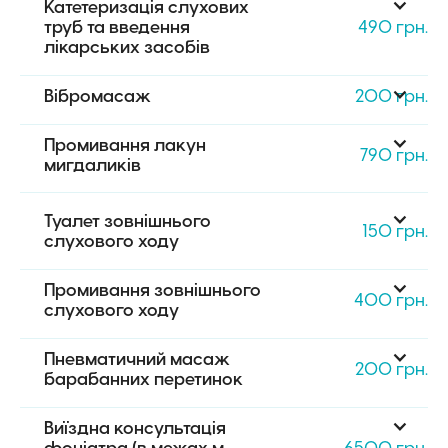
Катетеризація слухових 
труб та введення 
490 грн.
лікарських засобів
Вібромасаж
200 грн.
Промивання лакун 
790 грн.
мигдаликів
Туалет зовнішнього 
150 грн.
слухового ходу
Промивання зовнішнього 
400 грн.
слухового ходу
Пневматичний масаж 
200 грн.
барабанних перетинок
Виїздна консультація 
фоніатра (в межах м. 
6500 грн.