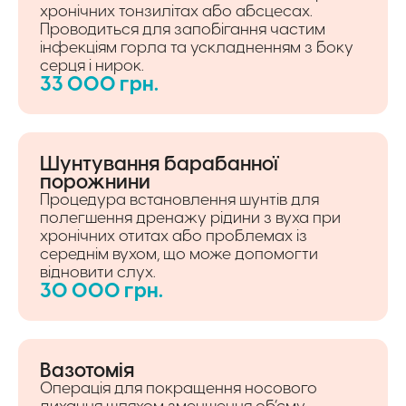
хронічних тонзилітах або абсцесах.
Проводиться для запобігання частим
інфекціям горла та ускладненням з боку
серця і нирок.
33 000 грн.
Шунтування барабанної
порожнини
Процедура встановлення шунтів для
полегшення дренажу рідини з вуха при
хронічних отитах або проблемах із
середнім вухом, що може допомогти
відновити слух.
30 000 грн.
Вазотомія
Операція для покращення носового
дихання шляхом зменшення об’єму