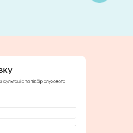
вку
нсультацію та підбір слухового