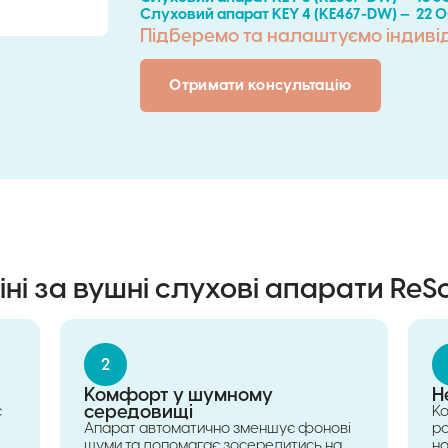
Слуховий апарат KEY 4 (КE467-DW) — 22 
Підберемо та налаштуємо індиві
Отримати консультацію
ні за вушні слухові апарати ReS
2
Комфорт у шумному
Н
середовищі
є
К
Апарат автоматично зменшує фонові
р
шуми та допомагає зосередитись на
но