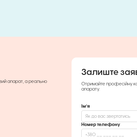
Залиште зая
вий апарат, а реально
Отримайте професійну ко
апарату.
Імʼя
Номер телефону