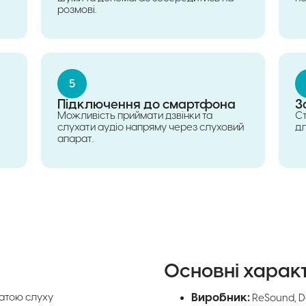
розмові.
5
Підключення до смартфона
З
Можливість приймати дзвінки та
Ст
слухати аудіо напряму через слуховий
дл
апарат.
Основні харак
Виробник:
атою слуху
ReSound, 