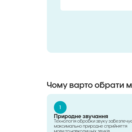
Чому варто обрати мі
1
Природне звучання
Технологія обробки звуку забезпечу
максимально природне сприйняття
мови та навколишніх звуків.