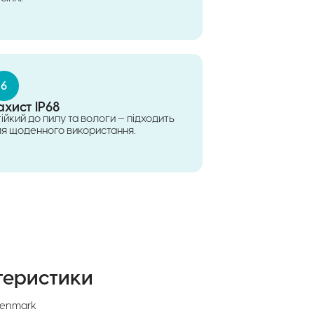
6
ахист IP68
ійкий до пилу та вологи — підходить
я щоденного використання.
теристики
Denmark