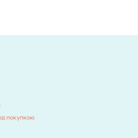
х
ед покупкою