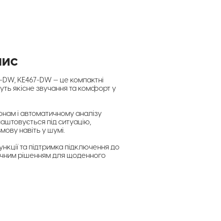
пис
-DW, KE467-DW — це компактні
чуть якісне звучання та комфорт у
нам і автоматичному аналізу
аштовується під ситуацію,
ову навіть у шумі.
ункції та підтримка підключення до
чним рішенням для щоденного