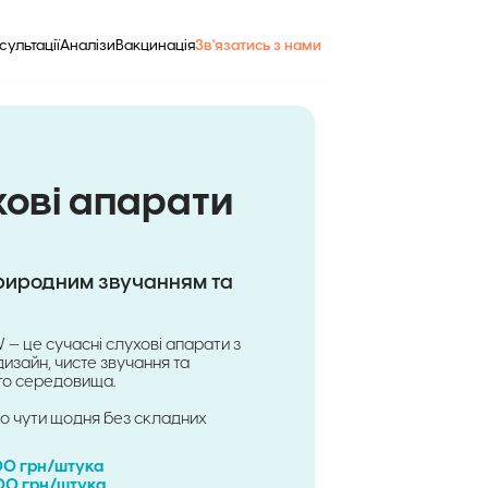
сультації
Аналізи
Вакцинація
Зв'язатись з нами
хові апарати
риродним звучанням та
— це сучасні слухові апарати з
изайн, чисте звучання та
го середовища.
но чути щодня без складних
00 грн/штука
500 грн/штука