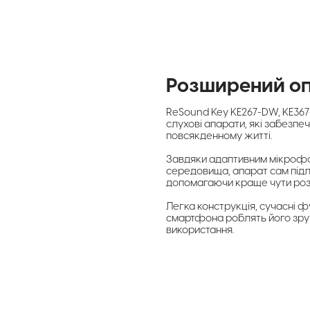
Розширений о
ReSound Key KE267-DW, KE367
слухові апарати, які забезпе
повсякденному житті.
Завдяки адаптивним мікрофо
середовища, апарат сам підл
допомагаючи краще чути розм
Легка конструкція, сучасні ф
смартфона роблять його зру
використання.