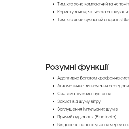
Тим, хто хоче компактний та непомі
Користувачам, які часто спілкуютьс
Тим, хто хоче сучасний апарат з Bl
Розумні функції
Адаптивна багатомікрофонна сис
Автоматичне визначення середов
Система шумозаглушення
Захист від шуму вітру
Заглушення імпульсних шумів
Прямий аудіопотік (Bluetooth)
Віддалене налаштування через спе