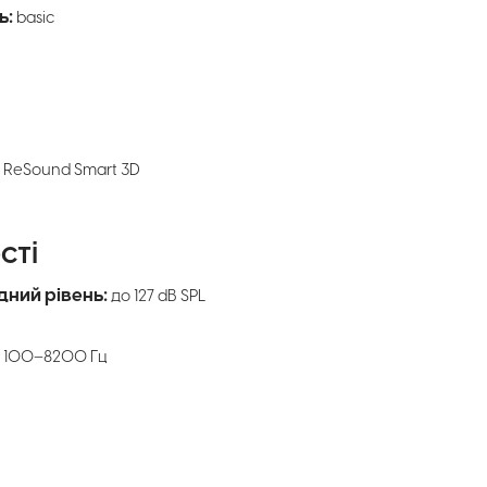
ь:
basic
ReSound Smart 3D
сті
ний рівень:
до 127 dB SPL
:
100–8200 Гц