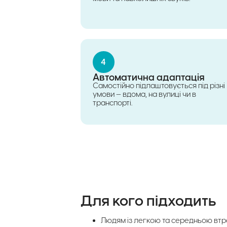
4
Автоматична адаптація
Самостійно підлаштовується під різні
умови — вдома, на вулиці чи в
транспорті.
Для кого підходить
Людям із легкою та середньою втр