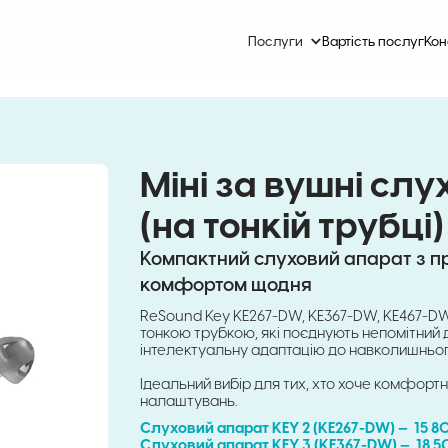
Послуги
Вартість послуг
Кон
Міні за вушні слу
(на тонкій трубці)
Компактний слуховий апарат з п
комфортом щодня
ReSound Key KE267-DW, KE367-DW, KE467-DW 
тонкою трубкою, які поєднують непомітний д
інтелектуальну адаптацію до навколишньо
Ідеальний вибір для тих, хто хоче комфорт
налаштувань.
Слуховий апарат KEY 2 (KE267-DW) — 15 8
Слуховий апарат KEY 3 (КЕ367-DW) — 18 