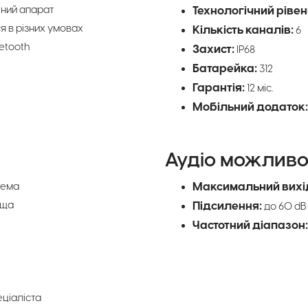
тний апарат
Технологічний рівен
я в різних умовах
Кількість каналів:
6
uetooth
Захист:
IP68
Батарейка:
312
Гарантія:
12 міс.
Мобільний додаток:
Аудіо можливо
Максимальний вихід
тема
ища
Підсилення:
до 60 dB
Частотний діапазон
ціаліста