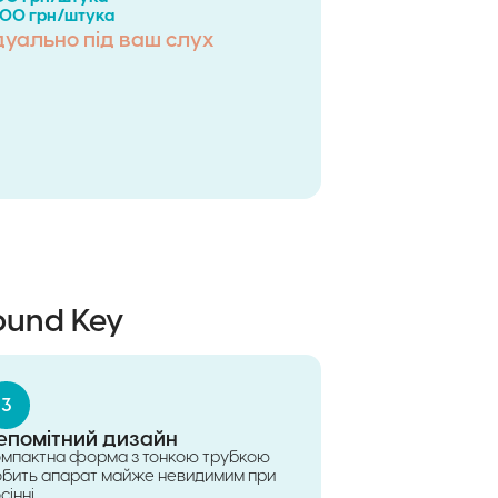
000 грн/штука
дуально під ваш слух
ound Key
3
епомітний дизайн
омпактна форма з тонкою трубкою
обить апарат майже невидимим при
сінні.