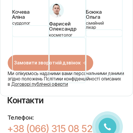
Кочева
Боюка
Аліна
Ольга
сурдолог
сімейний
Фарисей
лікар
Олександр
косметолог
Ми опікуємось наданими вами персональними даними
згідно положень Політики конфіденційності описаних
в
Договорі публічної оферти
Контакти
Телефон:
+38 (066) 315 08 52